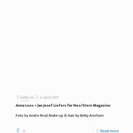
betty
on
4. April 2017
Anna Loos + Jan Josef Liefers für Neo/Stern Magazine
Foto by Andre Rival Make-up & Hair by Betty Amrhein
0
Read more