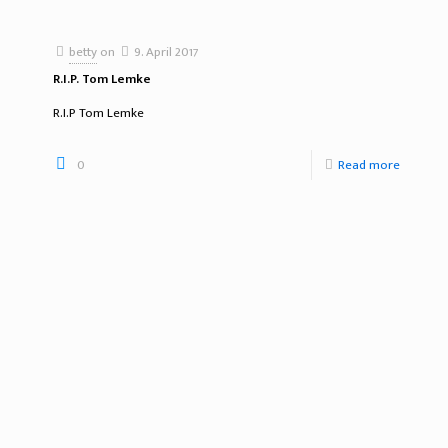
betty
on
9. April 2017
R.I.P. Tom Lemke
R.I.P Tom Lemke
0
Read more