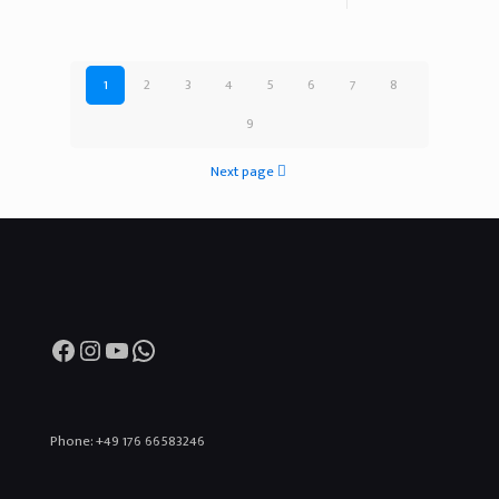
1
2
3
4
5
6
7
8
9
Next page
Facebook
Instagram
YouTube
WhatsApp
Phone: +49 176 66583246