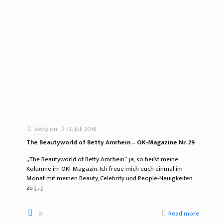
betty
on
13. Juli 2018
The Beautyworld of Betty Amrhein – OK-Magazine Nr. 29
„The Beautyworld of Betty Amrhein“ ja, so heißt meine
Kolumne im OK!-Magazin. Ich freue mich euch einmal im
Monat mit meinen Beauty, Celebrity und People-Neuigkeiten
zu
[…]
0
Read more